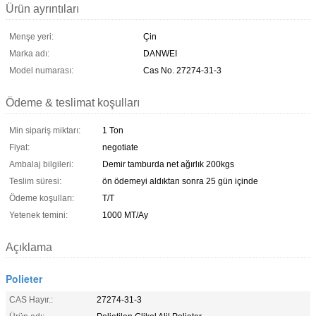
Ürün ayrıntıları
Menşe yeri:
Çin
Marka adı:
DANWEI
Model numarası:
Cas No. 27274-31-3
Ödeme & teslimat koşulları
Min sipariş miktarı:
1 Ton
Fiyat:
negotiate
Ambalaj bilgileri:
Demir tamburda net ağırlık 200kgs
Teslim süresi:
ön ödemeyi aldıktan sonra 25 gün içinde
Ödeme koşulları:
T/T
Yetenek temini:
1000 MT/Ay
Açıklama
Polieter
CAS Hayır.:
27274-31-3