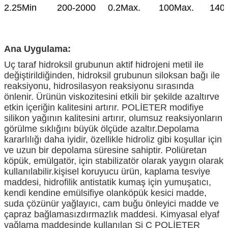
2.25Min
200-2000
0.2Max.
100Max.
140
Ana Uygulama:
Uç taraf hidroksil grubunun aktif hidrojeni metil ile
değiştirildiğinden, hidroksil grubunun siloksan bağı ile
reaksiyonu, hidrosilasyon reaksiyonu sırasında
önlenir. Ürünün viskozitesini etkili bir şekilde azaltır
ve
etkin içeriğin kalitesini artırır. POLİETER modifiye
silikon yağının kalitesini artırır, olumsuz reaksiyonların
görülme sıklığını büyük ölçüde azaltır.
Depolama
kararlılığı daha iyidir, özellikle hidroliz gibi koşullar için
ve uzun bir depolama süresine sahiptir. Poliüretan
köpük, emülgatör, için stabilizatör olarak yaygın olarak
kullanılabilir.
kişisel koruyucu ürün, kaplama tesviye
maddesi, hidrofilik antistatik kumaş için yumuşatıcı,
kendi kendine emülsifiye olan
köpük kesici madde,
suda çözünür yağlayıcı, cam buğu önleyici madde ve
çapraz bağlama
sızdırmazlık maddesi. Kimyasal elyaf
yağlama maddesinde kullanılan Si C POLİETER