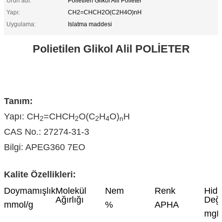
Ürün adı:
Polietilen Glikol Alil Polieter
Yapı:
CH2=CHCH2O(C2H4O)nH
Uygulama:
Islatma maddesi
Polietilen Glikol Alil POLİETER
Tanım:
Yapı: CH
=CHCH
O(C
H
O)
H
2
2
2
4
n
CAS No.: 27274-31-3
Bilgi: APEG360 7EO
Kalite Özellikleri:
Doymamışlık
Molekül
Nem
Renk
Hidr
Ağırlığı
Değe
mmol/g
%
APHA
mgK