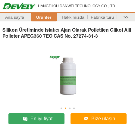
HANGZHOU DANWEI TECHNOLOGY CO.,LTD
Ana sayfa
Ürünler
Hakkımızda
Fabrika turu
>>
Silikon Üretiminde Islatıcı Ajan Olarak Polietilen Glikol Alil
Polieter APEG360 7EO CAS No. 27274-31-3
En iyi fiyat
Bize ulaşın