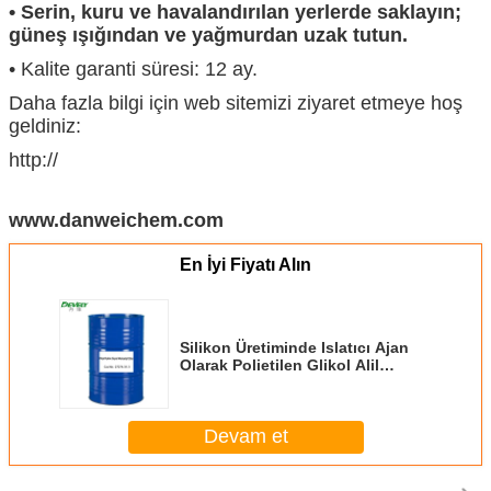
• Serin, kuru ve havalandırılan yerlerde saklayın;
güneş ışığından ve yağmurdan uzak tutun.
• Kalite garanti süresi: 12 ay.
Daha fazla bilgi için web sitemizi ziyaret etmeye hoş
geldiniz:
http://
www.danweichem.com
En İyi Fiyatı Alın
Silikon Üretiminde Islatıcı Ajan
Olarak Polietilen Glikol Alil
Polieter APEG360 7EO CAS No.
27274-31-3
Devam et