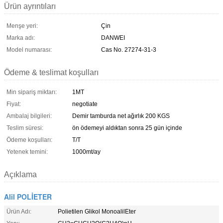
Ürün ayrıntıları
Menşe yeri:
Çin
Marka adı:
DANWEI
Model numarası:
Cas No. 27274-31-3
Ödeme & teslimat koşulları
Min sipariş miktarı:
1MT
Fiyat:
negotiate
Ambalaj bilgileri:
Demir tamburda net ağırlık 200 KGS
Teslim süresi:
ön ödemeyi aldıktan sonra 25 gün içinde
Ödeme koşulları:
T/T
Yetenek temini:
1000mt/ay
Açıklama
Alil POLİETER
Ürün Adı:
Polietilen Glikol MonoalilEter