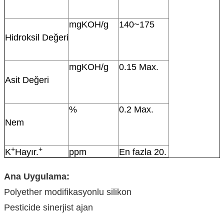
mgKOH/g
140~175
Hidroksil Değeri
mgKOH/g
0.15 Max.
Asit Değeri
%
0.2 Max.
Nem
+
+
K
Hayır.
ppm
En fazla 20.
Ana Uygulama:
Polyether modifikasyonlu silikon
Pesticide sinerjist ajan