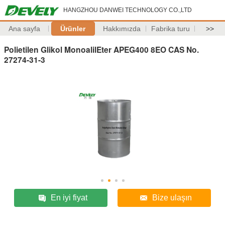
HANGZHOU DANWEI TECHNOLOGY CO.,LTD
Ana sayfa
Ürünler
Hakkımızda
Fabrika turu
>>
Polietilen Glikol MonoalilEter APEG400 8EO CAS No.
27274-31-3
En iyi fiyat
Bize ulaşın