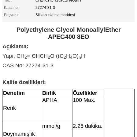
Yapı:
CH2=CHCH2O(C2H4O)nH
Kasa no.:
27274-31-3
Başvuru:
Silikon ıslatma maddesi
Polyethylene Glycol MonoallylEther
APEG400 8EO
Açıklama:
Yapı: CH
= CHCH
O ((C
H
O)
H
2
2
2
4
n
CAS No: 27274-31-3
Kalite özellikleri:
Denetim
Birlik
Özellikler
APHA
100 Max.
Renk
mmol/g
2.25 dakika.
Doymamışlık