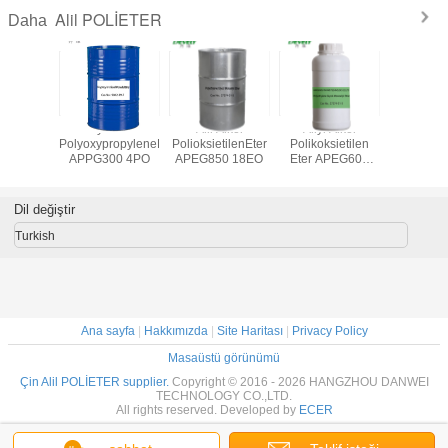
Alil POLİETER
Daha
 Alkol
Allyl Alkol
Alil Alkol
Allyl Alkol
Alil A
ilen Eter
PolyoxypropyleneEther
PolioksietilenEter
Polikoksietilen
Polioksipr
60 7PO
APPG300 4PO
APEG850 18EO
Eter APEG600
APPG950
12EO
Dil değiştir
Turkish
Ana sayfa
|
Hakkımızda
|
Site Haritası
|
Privacy Policy
Masaüstü görünümü
Çin Alil POLİETER supplier.
Copyright © 2016 - 2026 HANGZHOU DANWEI
TECHNOLOGY CO.,LTD.
All rights reserved. Developed by
ECER