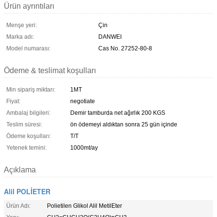
Ürün ayrıntıları
Menşe yeri:
Çin
Marka adı:
DANWEI
Model numarası:
Cas No. 27252-80-8
Ödeme & teslimat koşulları
Min sipariş miktarı:
1MT
Fiyat:
negotiate
Ambalaj bilgileri:
Demir tamburda net ağırlık 200 KGS
Teslim süresi:
ön ödemeyi aldıktan sonra 25 gün içinde
Ödeme koşulları:
T/T
Yetenek temini:
1000mt/ay
Açıklama
Alil POLİETER
Ürün Adı:
Polietilen Glikol Alil MetilEter