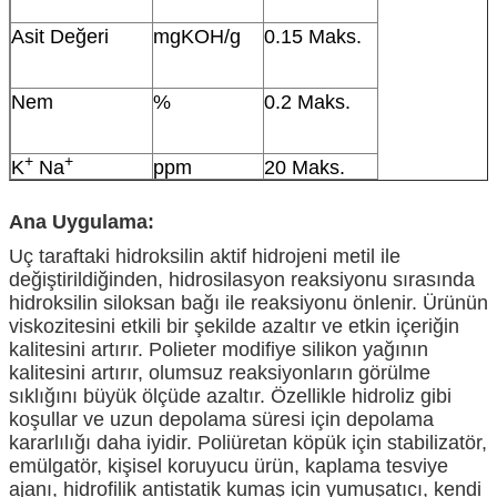
Asit Değeri
mgKOH/g
0.15 Maks.
Nem
%
0.2 Maks.
+
+
K
Na
ppm
20 Maks.
Ana Uygulama:
Uç taraftaki hidroksilin aktif hidrojeni metil ile
değiştirildiğinden, hidrosilasyon reaksiyonu sırasında
hidroksilin siloksan bağı ile reaksiyonu önlenir. Ürünün
viskozitesini etkili bir şekilde azaltır ve etkin içeriğin
kalitesini artırır. Polieter modifiye silikon yağının
kalitesini artırır, olumsuz reaksiyonların görülme
sıklığını büyük ölçüde azaltır. Özellikle hidroliz gibi
koşullar ve uzun depolama süresi için depolama
kararlılığı daha iyidir. Poliüretan köpük için stabilizatör,
emülgatör, kişisel koruyucu ürün, kaplama tesviye
ajanı, hidrofilik antistatik kumaş için yumuşatıcı, kendi