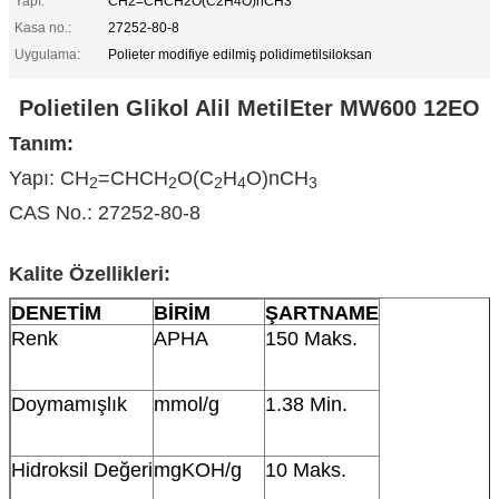
Yapı:
CH2=CHCH2O(C2H4O)nCH3
Kasa no.:
27252-80-8
Uygulama:
Polieter modifiye edilmiş polidimetilsiloksan
Polietilen Glikol Alil MetilEter MW600 12EO
Tanım:
Yapı: CH
=CHCH
O(C
H
O)nCH
2
2
2
4
3
CAS No.: 27252-80-8
Kalite Özellikleri:
DENETİM
BİRİM
ŞARTNAME
Renk
APHA
150 Maks.
Doymamışlık
mmol/g
1.38 Min.
Hidroksil Değeri
mgKOH/g
10 Maks.