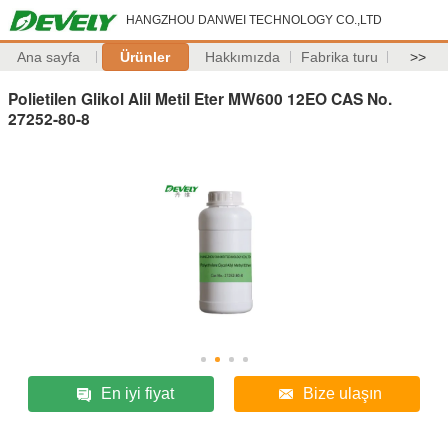
HANGZHOU DANWEI TECHNOLOGY CO.,LTD
Ana sayfa
Ürünler
Hakkımızda
Fabrika turu
>>
Polietilen Glikol Alil Metil Eter MW600 12EO CAS No.
27252-80-8
En iyi fiyat
Bize ulaşın