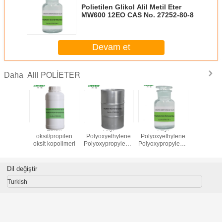
Polietilen Glikol Alil Metil Eter
MW600 12EO CAS No. 27252-80-8
Devam et
Alil POLİETER
Daha
lietilen
Etilen
Allyl
Allyl
Butil pol
kol
oksit/propilen
Polyoxyethylene
Polyoxyethylene
glikol poli
oksit kopolimeri
PolyoxypropyleneEther
PolyoxypropyleneEther
glik
Epoxypropyl Son
Epoxypropyl Son
Kaplama
Kaplama MW600
MW1000
Dil değiştir
Turkish