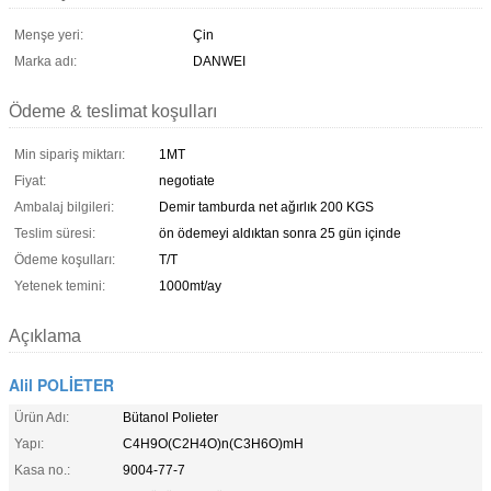
Menşe yeri:
Çin
Marka adı:
DANWEI
Ödeme & teslimat koşulları
Min sipariş miktarı:
1MT
Fiyat:
negotiate
Ambalaj bilgileri:
Demir tamburda net ağırlık 200 KGS
Teslim süresi:
ön ödemeyi aldıktan sonra 25 gün içinde
Ödeme koşulları:
T/T
Yetenek temini:
1000mt/ay
Açıklama
Alil POLİETER
Ürün Adı:
Bütanol Polieter
Yapı:
C4H9O(C2H4O)n(C3H6O)mH
Kasa no.:
9004-77-7