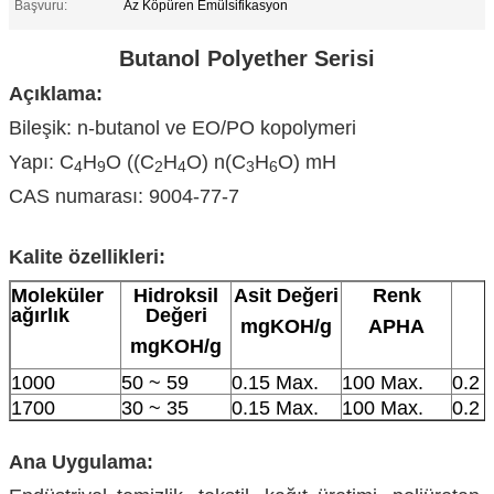
Başvuru:
Az Köpüren Emülsifikasyon
Butanol Polyether Serisi
Açıklama:
Bileşik: n-butanol ve EO/PO kopolymeri
Yapı: C
H
O ((C
H
O) n(C
H
O) mH
4
9
2
4
3
6
CAS numarası: 9004-77-7
Kalite özellikleri:
Moleküler
Hidroksil
Asit Değeri
Renk
ağırlık
Değeri
mgKOH/g
APHA
mgKOH/g
1000
50 ~ 59
0.15 Max.
100 Max.
0.2 
1700
30 ~ 35
0.15 Max.
100 Max.
0.2 
Ana Uygulama: