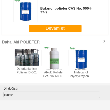
Butanol polieter CAS No. 9004-
77-7
Devam et
Alil POLİETER
Daha
polietilen
Deterjanlar için
C16-18 Yağ
Izomerik
Metilalil p
 MW405
Polieter ID-001
Alkolü Polieter
Tridecanol
glikol poli
CAS No.
CAS No. 68002-
PolyoxyethyleneEther
glikol Ağı
-33-3
96-0
CAS No. 9043-30-
5
Dil değiştir
Turkish