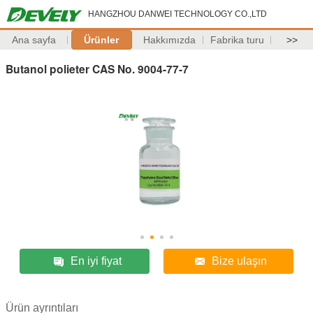
HANGZHOU DANWEI TECHNOLOGY CO.,LTD
Ana sayfa
Ürünler
Hakkımızda
Fabrika turu
>>
Butanol polieter CAS No. 9004-77-7
En iyi fiyat
Bize ulaşın
Ürün ayrıntıları