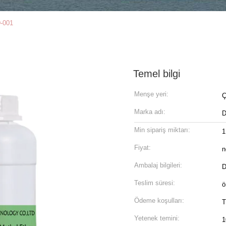
D-001
Temel bilgi
Menşe yeri:
Ç
Marka adı:
Min sipariş miktarı:
1
Fiyat:
n
Ambalaj bilgileri:
D
Teslim süresi:
ö
Ödeme koşulları:
T
Yetenek temini:
1