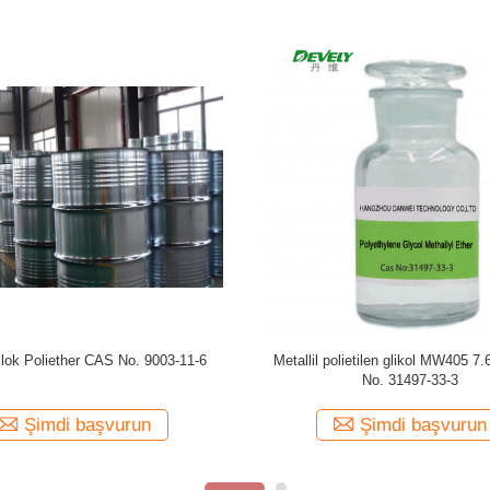
 Tridecanol PolyoxyethyleneEther
C12-14 Yağ Alkolü Polieter CAS No
CAS No. 9043-30-5
0
Şimdi başvurun
Şimdi başvurun