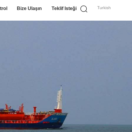
Turkish
trol
Bize Ulaşın
Teklif Isteği