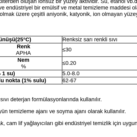
ilterden oluşan ionsuz bir yüzey aktividir. Su, etanol vb.
ve endüstriyel bir emülsif ve metal temizleme maddesi olar
tu olmak üzere çeşitli aniyonik, katyonik, ion olmayan yüze
ünüşü
(
25°C
)
Renksiz sarı renkli sıvı
Renk
≤30
APHA
Nem
≤0.20
%
 1 su)
5.0-8.0
lu nokta (1% sulu)
62-67
ıvı deterjan formülasyonlarında kullanılır.
ün temizleme ajanı ve soyma ajanı olarak kullanılır.
, cam lif yağlayıcıları gibi endüstriyel temizlik için uygu