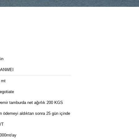
in
DANWEI
 mt
egotiate
emir tamburda net ağırlık 200 KGS
n ödemeyi aldıktan sonra 25 gün içinde
/T
000mt/ay