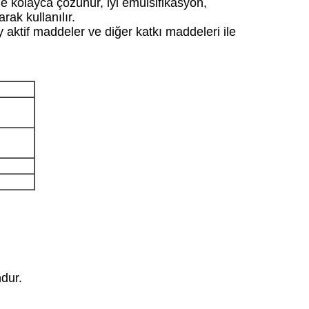
de kolayca çözünür, iyi emülsifikasyon,
ak kullanılır.
y aktif maddeler ve diğer katkı maddeleri ile
ndur.