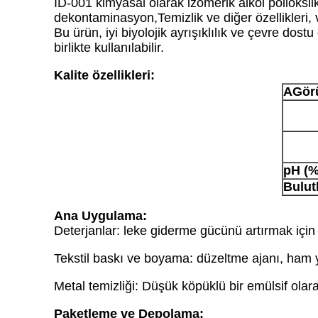
ID-001 kimyasal olarak izomerik alkol polioksilk
dekontaminasyon,Temizlik ve diğer özellikleri, 
Bu ürün, iyi biyolojik ayrışıklılık ve çevre dos
birlikte kullanılabilir.
Kalite özellikleri:
A
Gör
pH (%
Bulut
Ana Uygulama:
Deterjanlar: leke giderme gücünü artırmak için s
Tekstil baskı ve boyama: düzeltme ajanı, ham y
Metal temizliği: Düşük köpüklü bir emülsif olarak
Paketleme ve Depolama: