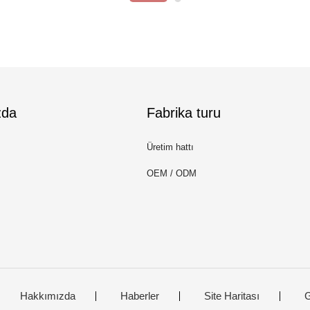
zda
Fabrika turu
Üretim hattı
OEM / ODM
Hakkımızda
Haberler
Site Haritası
G