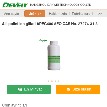
HANGZHOU DANWEI TECHNOLOGY CO.,LTD
Ana sayfa
Ürünler
Hakkımızda
Fabrika turu
>>
Alil polietilen glikol APEG400 8EO CAS No. 27274-31-3
En iyi fiyat
Bize ulaşın
Ürün ayrıntıları