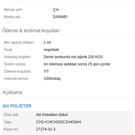
Menşe yeri:
Çin
Marka adı:
DANWEI
Ödeme & teslimat koşulları
Min sipariş miktarı:
1 mt
Fiyat:
negotiate
Ambalaj bilgileri:
Demir tamburda net ağırlık 200 KGS
Teslim süresi:
ön ödemeyi aldıktan sonra 25 gün içinde
Ödeme koşulları:
T/T
Yetenek temini:
1000mt/ay
Açıklama
Alil POLİETER
Ürün adı:
Alil Polietilen Glikol
Yapı:
CH2=CHCH2O(C2H4O)nH
Kasa no.:
27274-31-3