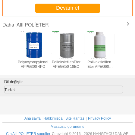
Devam et
Alil POLİETER
Daha
 Alkol
Allyl Alkol
Alil Alkol
Allyl Alkol
Alil A
ilen Eter
PolyoxypropyleneEther
PolioksietilenEter
Polikoksietilen
Polioksipr
60 7PO
APPG300 4PO
APEG850 18EO
Eter APEG600
APPG950
12EO
Dil değiştir
Turkish
Ana sayfa
|
Hakkımızda
|
Site Haritası
|
Privacy Policy
Masaüstü görünümü
Çin Alil POLİETER supplier.
Copyright © 2016 - 2026 HANGZHOU DANWEI