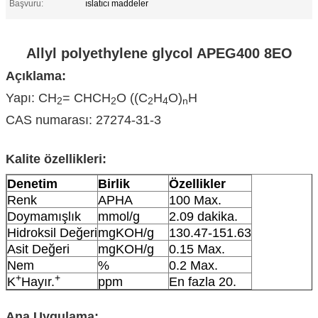
Başvuru:
ıslatıcı maddeler
Allyl polyethylene glycol APEG400 8EO
Açıklama:
Yapı: CH
= CHCH
O ((C
H
O)
H
2
2
2
4
n
CAS numarası: 27274-31-3
Kalite özellikleri:
Denetim
Birlik
Özellikler
Renk
APHA
100 Max.
Doymamışlık
mmol/g
2.09 dakika.
Hidroksil Değeri
mgKOH/g
130.47-151.63
Asit Değeri
mgKOH/g
0.15 Max.
Nem
%
0.2 Max.
+
+
K
Hayır.
ppm
En fazla 20.
Ana Uygulama: