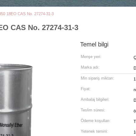
PEG850 18EO CAS No. 27274-31-3
8EO CAS No. 27274-31-3
Temel bilgi
Menşe yeri:
Ç
Marka adı:
Min sipariş miktarı:
1
Fiyat:
n
Ambalaj bilgileri:
D
Teslim süresi:
ö
Ödeme koşulları:
T
Yetenek temini:
1