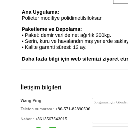
Ana Uygulama:
Polieter modifiye polidimetilsiloksan
Paketleme ve Depolama:
• Paket: demir varilde net ağırlık 200kg.
• Serin, kuru ve havalandırılmış yerlerde sakl
• Kalite garanti süresi: 12 ay.
Daha fazla bilgi için web sitemizi ziyaret e
İletişim bilgileri
Wang Ping
Telefon numarası :
+86-571-82890506
Naber :
+8613567543015