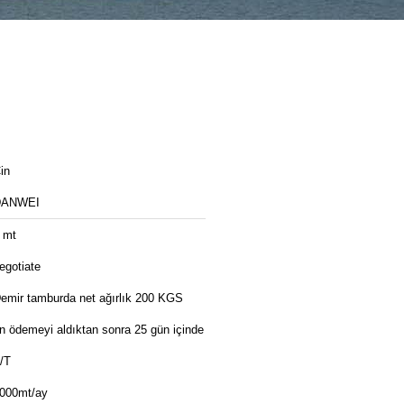
in
DANWEI
 mt
egotiate
emir tamburda net ağırlık 200 KGS
n ödemeyi aldıktan sonra 25 gün içinde
/T
000mt/ay