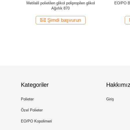
-001
C16-18 Yağ Alkolü Polieter CAS No. 68002-96-
Izomerik
0
Şimdi başvurun
Kategoriler
Hakkımı
Polieter
Giriş
Özel Polieter
EO/PO Kopolimeri