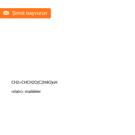
Şimdi başvurun
CH2=CHCH2O(C2H4O)nH
ıslatıcı maddeler