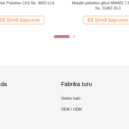
 Tridecanol PolyoxyethyleneEther
C12-14 Yağ Alkolü Polieter CAS No
CAS No. 9043-30-5
0
Şimdi başvurun
Şimdi başvurun
zda
Fabrika turu
Üretim hattı
OEM / ODM