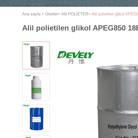
Ana sayfa
>
Ürünler
>
Alil POLİETER
>
Alil polietilen glikol A
Alil polietilen glikol APEG850 1