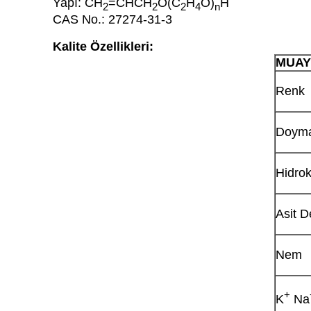
Yapı: CH
=CHCH
O(C
H
O)
H
2
2
2
4
n
CAS No.: 27274-31-3
Kalite Özellikleri:
MUAY
Renk
Doyma
Hidrok
Asit D
Nem
+
K
Na