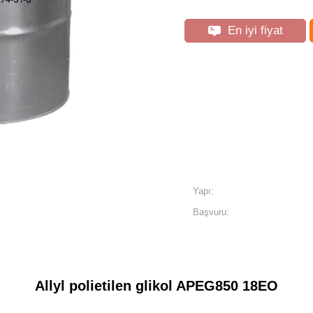
En iyi fiyat
Yapı:
Başvuru:
Allyl polietilen glikol APEG850 18EO