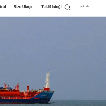
Turkish
trol
Bize Ulaşın
Teklif Isteği