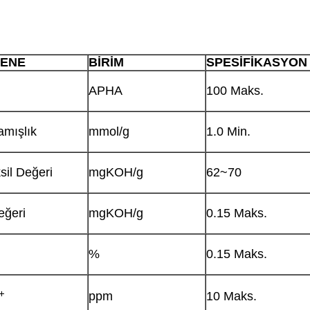
ENE
BİRİM
SPESİFİKASYON
APHA
100 Maks.
mışlık
mmol/g
1.0 Min.
sil Değeri
mgKOH/g
62~70
eğeri
mgKOH/g
0.15 Maks.
%
0.15 Maks.
+
ppm
10 Maks.