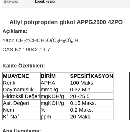
Başvuru:
köpük kesici
Allyl polipropilen glikol APPG2500 42PO
Açıklama:
Yapı: CH
=CHCH
O(C
H
O)
H
2
2
3
6
m
CAS No.: 9042-19-7
Kalite Özellikleri:
MUAYENE
BİRİM
SPESİFİKASYON
Renk
APHA
100 Maks.
Doymamışlık
mmol/g
0.32 Min.
Hidroksil Değeri
mgKOH/g
20~25.5
Asit Değeri
mgKOH/g
0.15 Maks.
Nem
%
0.2 Maks.
+
+
K
Na
ppm
20 Maks.
Ana Uygulama: