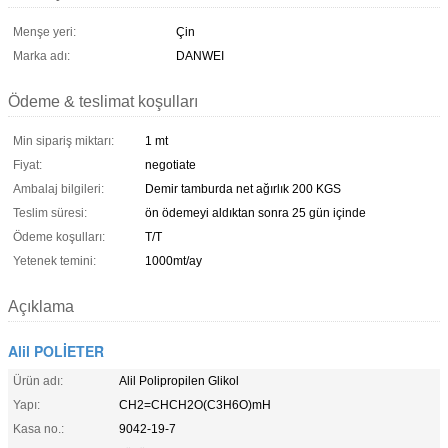
Menşe yeri:
Çin
Marka adı:
DANWEI
Ödeme & teslimat koşulları
Min sipariş miktarı:
1 mt
Fiyat:
negotiate
Ambalaj bilgileri:
Demir tamburda net ağırlık 200 KGS
Teslim süresi:
ön ödemeyi aldıktan sonra 25 gün içinde
Ödeme koşulları:
T/T
Yetenek temini:
1000mt/ay
Açıklama
Alil POLİETER
Ürün adı:
Alil Polipropilen Glikol
Yapı:
CH2=CHCH2O(C3H6O)mH
Kasa no.:
9042-19-7