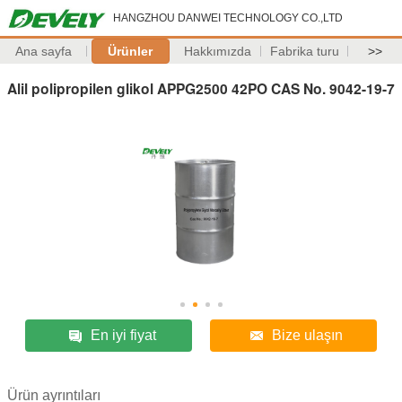
HANGZHOU DANWEI TECHNOLOGY CO.,LTD
Ana sayfa
Ürünler
Hakkımızda
Fabrika turu
>>
Alil polipropilen glikol APPG2500 42PO CAS No. 9042-19-7
En iyi fiyat
Bize ulaşın
Ürün ayrıntıları