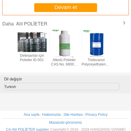
Devam et
Alil POLİETER
Daha
polietilen
Deterjanlar için
C16-18 Yağ
Izomerik
Metilalil p
 MW405
Polieter ID-001
Alkolü Polieter
Tridecanol
glikol poli
CAS No.
CAS No. 68002-
PolyoxyethyleneEther
glikol Ağı
-33-3
96-0
CAS No. 9043-30-
5
Dil değiştir
Turkish
Ana sayfa
|
Hakkımızda
|
Site Haritası
|
Privacy Policy
Masaüstü görünümü
Çin Alil POLİETER supplier.
Copyright © 2016 - 2026 HANGZHOU DANWEI