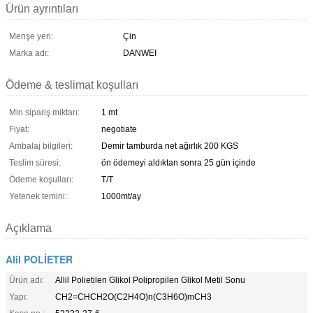
Ürün ayrıntıları
Menşe yeri:
Çin
Marka adı:
DANWEI
Ödeme & teslimat koşulları
Min sipariş miktarı:
1 mt
Fiyat:
negotiate
Ambalaj bilgileri:
Demir tamburda net ağırlık 200 KGS
Teslim süresi:
ön ödemeyi aldıktan sonra 25 gün içinde
Ödeme koşulları:
T/T
Yetenek temini:
1000mt/ay
Açıklama
Alil POLİETER
Ürün adı:
Allil Polietilen Glikol Polipropilen Glikol Metil Sonu
Yapı:
CH2=CHCH2O(C2H4O)n(C3H6O)mCH3