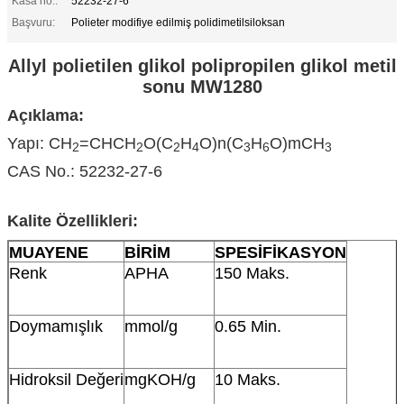
Kasa no.:
52232-27-6
Başvuru:
Polieter modifiye edilmiş polidimetilsiloksan
Allyl polietilen glikol polipropilen glikol metil
sonu MW1280
Açıklama:
Yapı: CH
=CHCH
O(C
H
O)n(C
H
O)mCH
2
2
2
4
3
6
3
CAS No.: 52232-27-6
Kalite Özellikleri:
MUAYENE
BİRİM
SPESİFİKASYON
Renk
APHA
150 Maks.
Doymamışlık
mmol/g
0.65 Min.
Hidroksil Değeri
mgKOH/g
10 Maks.