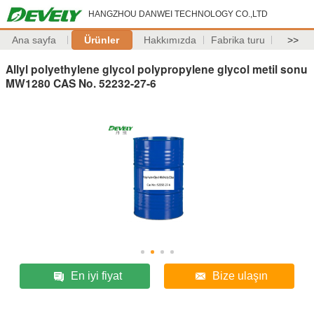
HANGZHOU DANWEI TECHNOLOGY CO.,LTD
Ana sayfa
Ürünler
Hakkımızda
Fabrika turu
>>
Allyl polyethylene glycol polypropylene glycol metil sonu
MW1280 CAS No. 52232-27-6
En iyi fiyat
Bize ulaşın