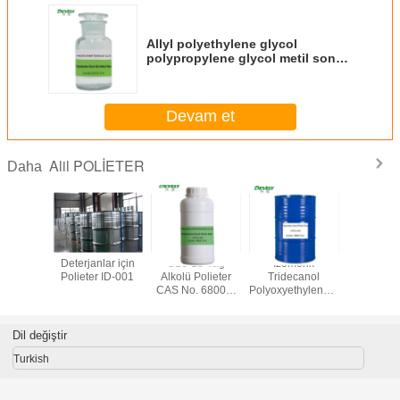
Allyl polyethylene glycol
polypropylene glycol metil sonu
MW1280 CAS No. 52232-27-6
Devam et
Alil POLİETER
Daha
polietilen
Deterjanlar için
C16-18 Yağ
Izomerik
Metilalil p
 MW405
Polieter ID-001
Alkolü Polieter
Tridecanol
glikol poli
CAS No.
CAS No. 68002-
PolyoxyethyleneEther
glikol Ağı
-33-3
96-0
CAS No. 9043-30-
5
Dil değiştir
Turkish