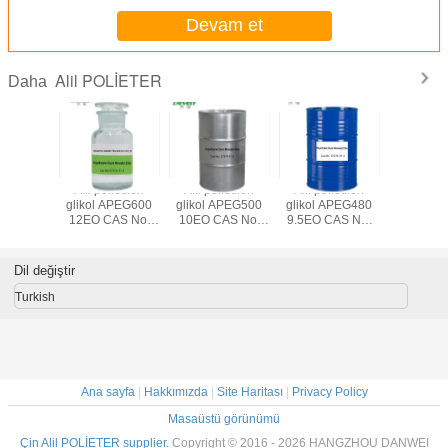
Devam et
Alil POLİETER
Daha
lietilen
Alil polietilen
Alil polietilen
Alil polietilen
Ally
APEG850
glikol APEG600
glikol APEG500
glikol APEG480
polyprop
AS No.
12EO CAS No.
10EO CAS No.
9.5EO CAS No.
glycol A
-31-3
27274-31-3
27274-31-3
27274-31-3
7PO CA
9042-
Dil değiştir
Turkish
Ana sayfa
|
Hakkımızda
|
Site Haritası
|
Privacy Policy
Masaüstü görünümü
Çin Alil POLİETER supplier.
Copyright © 2016 - 2026 HANGZHOU DANWEI