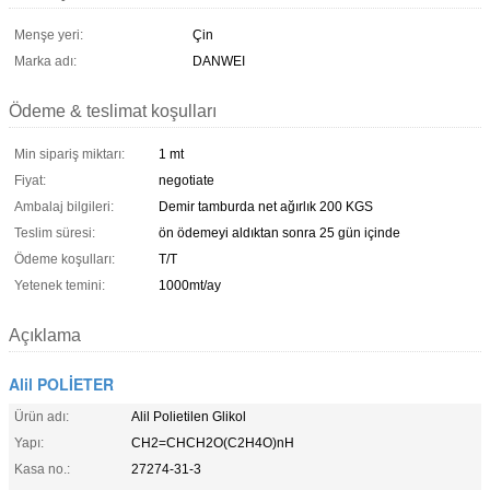
Menşe yeri:
Çin
Marka adı:
DANWEI
Ödeme & teslimat koşulları
Min sipariş miktarı:
1 mt
Fiyat:
negotiate
Ambalaj bilgileri:
Demir tamburda net ağırlık 200 KGS
Teslim süresi:
ön ödemeyi aldıktan sonra 25 gün içinde
Ödeme koşulları:
T/T
Yetenek temini:
1000mt/ay
Açıklama
Alil POLİETER
Ürün adı:
Alil Polietilen Glikol
Yapı:
CH2=CHCH2O(C2H4O)nH
Kasa no.:
27274-31-3