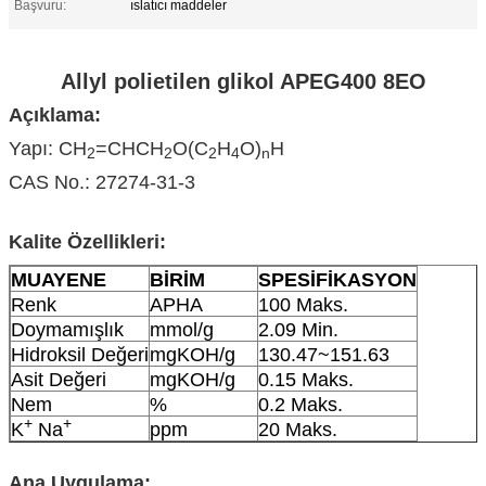
Başvuru:
ıslatıcı maddeler
Allyl polietilen glikol APEG400 8EO
Açıklama:
Yapı: CH
=CHCH
O(C
H
O)
H
2
2
2
4
n
CAS No.: 27274-31-3
Kalite Özellikleri:
MUAYENE
BİRİM
SPESİFİKASYON
Renk
APHA
100 Maks.
Doymamışlık
mmol/g
2.09 Min.
Hidroksil Değeri
mgKOH/g
130.47~151.63
Asit Değeri
mgKOH/g
0.15 Maks.
Nem
%
0.2 Maks.
+
+
K
Na
ppm
20 Maks.
Ana Uygulama: