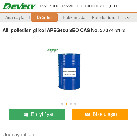
HANGZHOU DANWEI TECHNOLOGY CO.,LTD
Ana sayfa
Ürünler
Hakkımızda
Fabrika turu
>>
Alil polietilen glikol APEG400 8EO CAS No. 27274-31-3
En iyi fiyat
Bize ulaşın
Ürün ayrıntıları